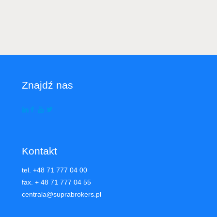
Znajdź nas
Kontakt
tel. +48 71 777 04 00
fax. + 48 71 777 04 55
centrala@suprabrokers.pl