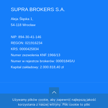
SUPRA BROKERS S.A.
Aleja Śląska 1,
54-118 Wrocław
NIP: 894-30-41-146
REGON: 021916234
KRS: 0000425834
Numer zezwolenia KNF:1966/13
Numer w rejestrze brokerów: 00001845/U
Kapitał zakładowy: 2.000.818,40 zł
Używamy plików cookie, aby zapewnić najlepszą jakość
2020 SupraBrokers ®
korzystania z naszej witryny. Pliki cookie to pliki