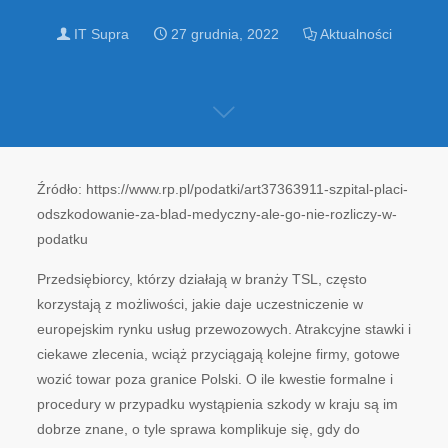
IT Supra
27 grudnia, 2022
Aktualności
Źródło: https://www.rp.pl/podatki/art37363911-szpital-placi-
odszkodowanie-za-blad-medyczny-ale-go-nie-rozliczy-w-
podatku
Przedsiębiorcy, którzy działają w branży TSL, często
korzystają z możliwości, jakie daje uczestniczenie w
europejskim rynku usług przewozowych. Atrakcyjne stawki i
ciekawe zlecenia, wciąż przyciągają kolejne firmy, gotowe
wozić towar poza granice Polski. O ile kwestie formalne i
procedury w przypadku wystąpienia szkody w kraju są im
dobrze znane, o tyle sprawa komplikuje się, gdy do