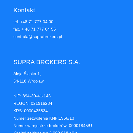
Kontakt
tel. +48 71 777 04 00
fax. + 48 71 777 04 55
centrala@suprabrokers.pl
SUPRA BROKERS S.A.
Aleja Śląska 1,
54-118 Wrocław
NIP: 894-30-41-146
REGON: 021916234
KRS: 0000425834
Numer zezwolenia KNF:1966/13
Numer w rejestrze brokerów: 00001845/U
Kapitał zakładowy: 2.000.818,40 zł