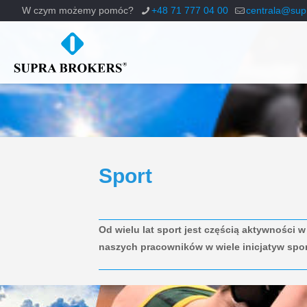
W czym możemy pomóc?
+48 71 777 04 00
centrala@supr
Sport
Od wielu lat sport jest częścią aktywności 
naszych pracowników w wiele inicjatyw spor