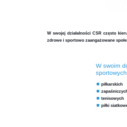
W swojej działalności CSR często kier
zdrowe i sportowo zaangażowane społec
W swoim do
sportowych
piłkarskich
zapaśniczyc
tenisowych
piłki siatkow