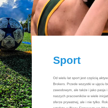
Sport
Od wielu lat sport jest częścią akty
Brokers. Przede wszystki w ujęciu b
zawodowym, ale także i jako pasja 
naszych pracowników w wiele inicja
sferze prywatnej, ale i nie tylko. R
sztafetę w Biegu Firmowym we Wroc