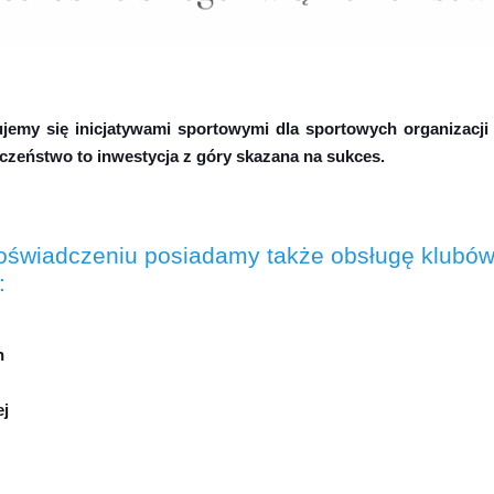
ujemy się inicjatywami sportowymi dla sportowych organizacji 
zeństwo to inwestycja z góry skazana na sukces.
świadczeniu posiadamy także obsługę klubó
:
h
ej