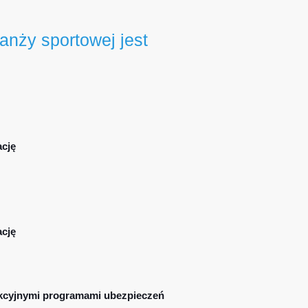
anży sportowej jest
ację
ację
akcyjnymi programami ubezpieczeń