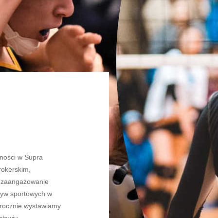
wności w Supra
rokerskim,
i zaangażowanie
tyw sportowych w
okrocznie wystawiamy
ławiu.