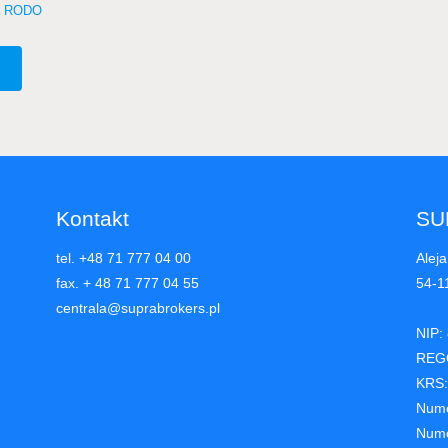
na RODO
Kontakt
SU
tel. +48 71 777 04 00
Aleja
fax. + 48 71 777 04 55
54-1
centrala@suprabrokers.pl
NIP:
REG
KRS:
Nume
Nume