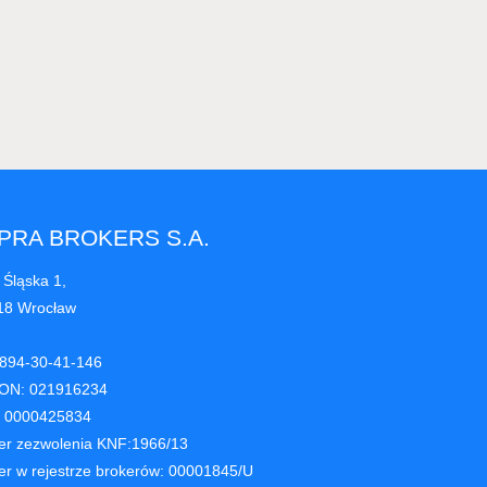
PRA BROKERS S.A.
 Śląska 1,
18 Wrocław
 894-30-41-146
ON: 021916234
 0000425834
r zezwolenia KNF:1966/13
r w rejestrze brokerów: 00001845/U