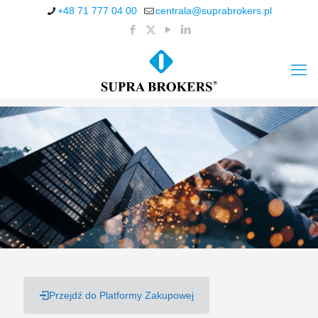
+48 71 777 04 00
centrala@suprabrokers.pl
Przejdź do Platformy Zakupowej