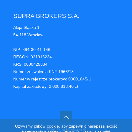
SUPRA BROKERS S.A.
Aleja Śląska 1,
54-118 Wrocław
NIP: 894-30-41-146
REGON: 021916234
KRS: 0000425834
Numer zezwolenia KNF:1966/13
Numer w rejestrze brokerów: 00001845/U
Kapitał zakładowy: 2.000.818,40 zł
Używamy plików cookie, aby zapewnić najlepszą jakość
2020 SupraBrokers ®