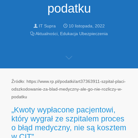
podatku
IT Supra
10 listopada, 2022
Aktualności
,
Edukacja Ubezpieczenia
Źródło: https://www.rp.pl/podatki/art37363911-szpital-placi-
odszkodowanie-za-blad-medyczny-ale-go-nie-rozliczy-w-
podatku
„Kwoty wypłacone pacjentowi,
który wygrał ze szpitalem proces
o błąd medyczny, nie są kosztem
w CIT”.