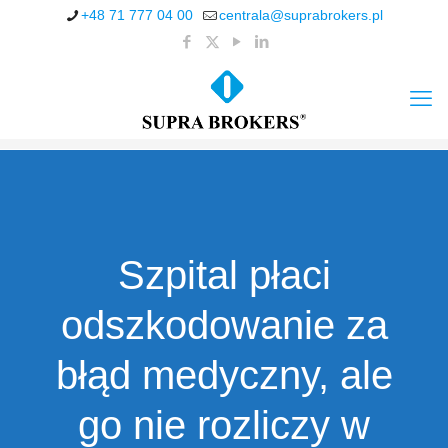
+48 71 777 04 00
centrala@suprabrokers.pl
Szpital płaci
odszkodowanie za
błąd medyczny, ale
go nie rozliczy w