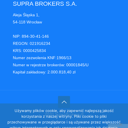
SUPRA BROKERS S.A.
Aleja Śląska 1,
54-118 Wrocław
NIP: 894-30-41-146
REGON: 021916234
KRS: 0000425834
Numer zezwolenia KNF:1966/13
Numer w rejestrze brokerów: 00001845/U
Kapitał zakładowy: 2.000.818,40 zł
Używamy plików cookie, aby zapewnić najlepszą jakość
2020 SupraBrokers ®
korzystania z naszej witryny. Pliki cookie to pliki
przechowywane w przeglądarce i są używane przez większość
witryn internetowych w celu spersonalizowania ich działania.