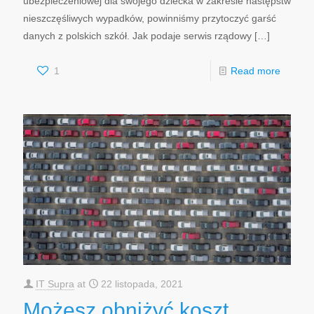
ubezpieczeniowej dla swojego dziecka w zakresie następstw
nieszczęśliwych wypadków, powinniśmy przytoczyć garść
danych z polskich szkół. Jak podaje serwis rządowy
[…]
1
Read more
IT Supra
at
22 listopada, 2021
Możesz obniżyć koszt