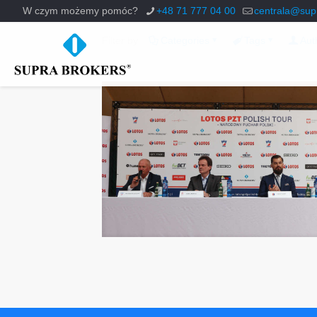
W czym możemy pomóc?
+48 71 777 04 00
centrala@supr
Filter by
Categories
Tags
Aut