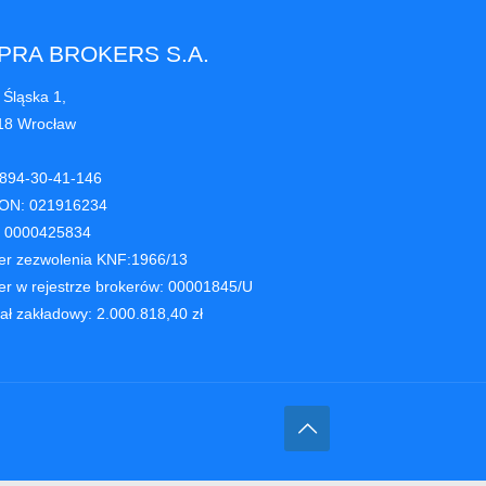
PRA BROKERS S.A.
 Śląska 1,
18 Wrocław
 894-30-41-146
ON: 021916234
 0000425834
r zezwolenia KNF:1966/13
r w rejestrze brokerów: 00001845/U
tał zakładowy: 2.000.818,40 zł