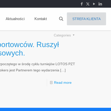
Show all
Aktualności
Kontakt
STREFA KLIENTA
Categories
portowców. Ruszył
isowych.
ozpoczętego w środę cyklu turniejów LOTOS PZT
okers jest Partnerem tego wydarzenia
[…]
Read more