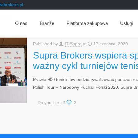
abrokers.pl
hors
O nas
Branże
Platforma zakupowa
Usługi
Published by
IT Supra
at
17 czerwca, 2020
Supra Brokers wspiera s
ważny cykl turniejów ten
Prawie 900 tenisistów będzie rywalizować podczas r
Polish Tour – Narodowy Puchar Polski 2020. Supra Br
Do you like it?
3